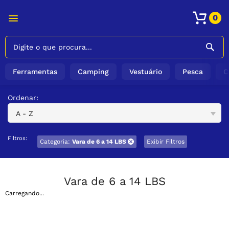
0
Ferramentas
Camping
Vestuário
Pesca
C
Ordenar:
A - Z
Filtros:
Categoria:
Vara de 6 a 14 LBS
Exibir Filtros
Vara de 6 a 14 LBS
Carregando...