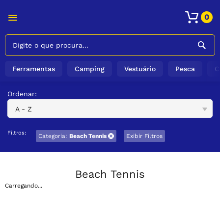
0
Ferramentas
Camping
Vestuário
Pesca
C
Ordenar:
A - Z
Filtros:
Categoria:
Beach Tennis
Exibir Filtros
Beach Tennis
Carregando...