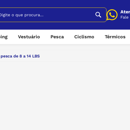
Ate
Fale
Compre por
ing
Vestuário
Pesca
Ciclismo
Térmicos
6635
sorios
Calças de pesca
Anzol
Acessorios
Bolsas ter
Estamos n
 pesca de 8 a 14 LBS
6635
2v e
acas
Camisas proteçao UV
Caixa e bolsa de pesca
Bike
Caixas ter
hao inflavel
Camisetas Masculina e
Carretilhas
Roupas
Copos ter
Feminina
Envie uma
honetes
CHAPEUS
Garrafas t
trai
Kits masculino e feminino
AREIRO
isca artificial
Sapatilhas de pesca
Horário de
 PARA FOGAREIRO
Linhas de pesca
Seg a
Shorts Masculino e Feminino
ENDARIOS
Molinetes
Tenis
Varas de pesca