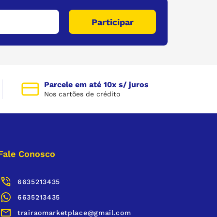
Parcele em até 10x s/ juros
Nos cartões de crédito
Fale Conosco
6635213435
6635213435
trairaomarketplace@gmail.com