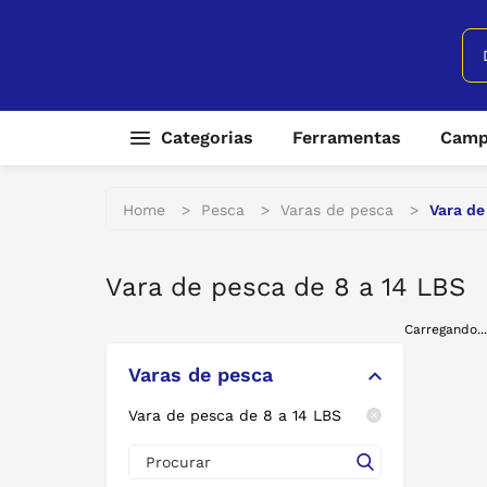
Categorias
Ferramentas
Camp
Ferramentas
Combos
Aces
Home
>
Pesca
>
Varas de pesca
>
Vara de
Camping
Ferramentas a bateria 1
Barr
18v
Vestuário
Colc
Vara de pesca de 8 a 14 LBS
Ferramentas a cabo
Pesca
Colc
Ferramentas manual
Carregando...
Ciclismo
FOG
Varas de pesca
Térmicos
GAS
Vara de pesca de 8 a 14 LBS
Náutica
LEG
Acessórios