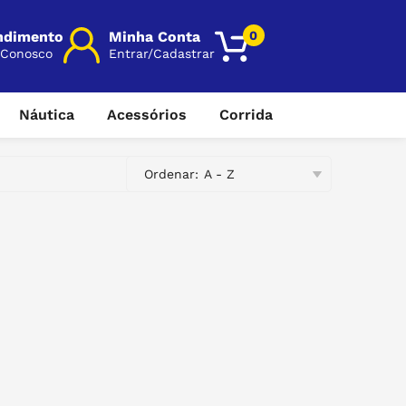
0
ndimento
Minha Conta
 Conosco
Entrar/Cadastrar
 telefone:
Náutica
Acessórios
Corrida
213435
micas
Facas
Bala cravo e bandana
Tenis
o WhatsApp:
Ordenar:
A - Z
213435
micas
Fogareiro
Canivetes
micos
Gas para fogareiro e massarico
Capas de chuvas
 mensagem:
ermicas
raomarketplace@gmail.com
Massarico
Coletes
Oculos de sol
 atendimento:
 sex das 10h às 18h