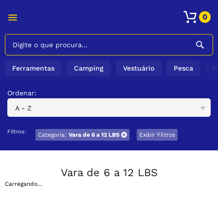
0
Ferramentas
Camping
Vestuário
Pesca
C
Ordenar:
A - Z
Filtros:
Categoria:
Vara de 6 a 12 LBS
Exibir Filtros
Vara de 6 a 12 LBS
Carregando...